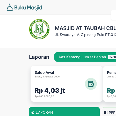
MASJID AT TAUBAH CB
Jl. Swadaya V, Cipinang Pulo RT.01
Laporan
Kas Kantong Jum'at Berkah
Per 
Saldo Awal
Pem
Sabtu, 1 Agustus 2026
Jumat, 

Rp 4,03 jt
Rp
Rp 4.033.000,00
Rp 0,00
LAPORAN
PER