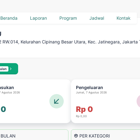
Beranda
Laporan
Program
Jadwal
Kontak
U
2 RW.014, Kelurahan Cipinang Besar Utara, Kec. Jatinegara, Jakarta

Bulan
asukan
Pengeluaran
7 Agustus 2026
Jumat, 7 Agustus 2026

 0
Rp 0
Rp 0,00
 BULAN
PER KATEGORI