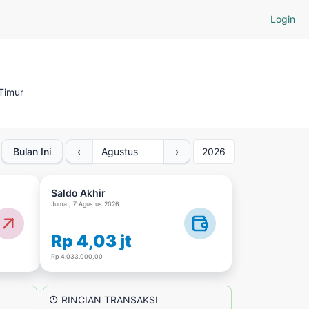
Login
 Timur
Bulan Ini
‹
›
Saldo Akhir
Jumat, 7 Agustus 2026


Rp 4,03 jt
Rp 4.033.000,00
RINCIAN TRANSAKSI